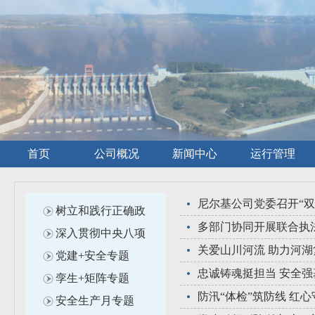
首页
公司概况
新闻中心
运行管理
尼尔基公司党委召开“
树立和践行正确政
多部门协同开展联合执
深入贯彻中央八项
关爱山川河流 助力河
党建+安全专题
忠诚铸魂挺担当 安全强
孪生+矩阵专题
安全生产月专题