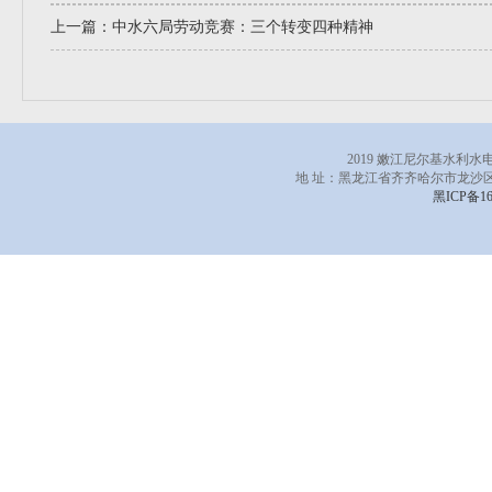
上一篇：
中水六局劳动竞赛：三个转变四种精神
2019 嫩江尼尔基水利
地 址：黑龙江省齐齐哈尔市龙沙区
黑ICP备16