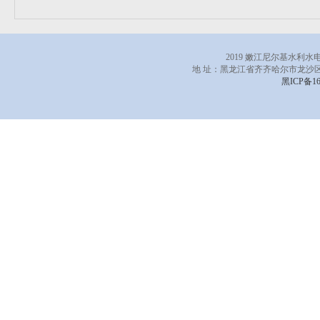
2019 嫩江尼尔基水利
地 址：黑龙江省齐齐哈尔市龙沙区
黑ICP备16