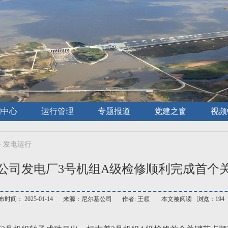
闻中心
运行管理
专题报道
党建之窗
视频
>
发电运行
公司发电厂3号机组A级检修顺利完成首个
时间： 2025-01-14
来源：尼尔基公司
作者: 王领
本文被阅读
浏览：194