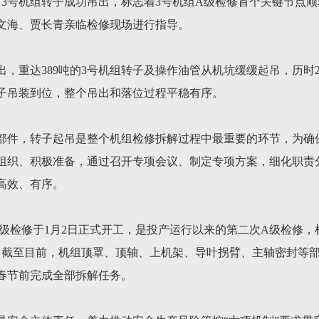
厂3号机组转子成功吊出，标志着3号机组A级检修首个关键节点
文海、贾长青亲临检修现场进行指导。
出，重达389吨的3号机组转子及操作油管从机坑缓缓起吊，历时
子吊装到位，整个吊出和落位过程平稳有序。
部件，转子起吊是整个机组检修拆解过程中最重要的环节，为确
组织、积极准备，通过召开专项会议、制定专项方案，细化职责
高效、有序。
级检修于1月2日正式开工，是投产运行以来的第二次A级检修，
天。截至目前，机组顶罩、顶轴、上机架、导叶拐臂、主轴密封等
春节前完成全部拆解任务。