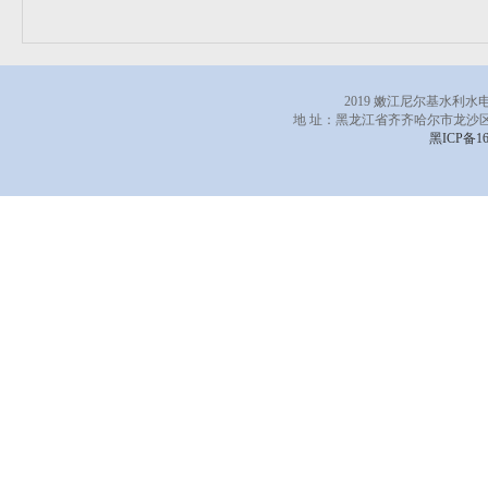
2019 嫩江尼尔基水利
地 址：黑龙江省齐齐哈尔市龙沙区
黑ICP备16