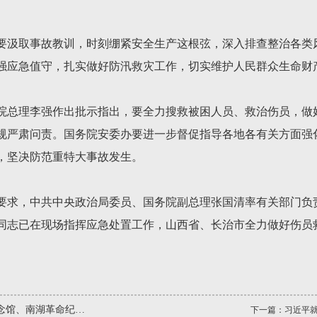
要汲取事故教训，时刻绷紧安全生产这根弦，深入排查整治各类
强应急值守，扎实做好防汛救灾工作，切实维护人民群众生命财
院总理李强作出批示指出，要全力搜救被困人员、救治伤员，做
规严肃问责。国务院安委办要进一步督促指导各地各有关方面强
，坚决防范重特大事故发生。
要求，中共中央政治局委员、国务院副总理张国清率有关部门负
同志已在现场指挥应急处置工作，山西省、长治市全力做好伤员
征程上跑好历史接力赛 祝全国小朋友们"六一"国际儿童节快乐
下一篇：
习近平