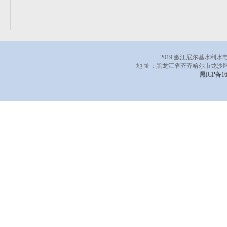
2019 嫩江尼尔基水利
地 址：黑龙江省齐齐哈尔市龙沙区
黑ICP备16