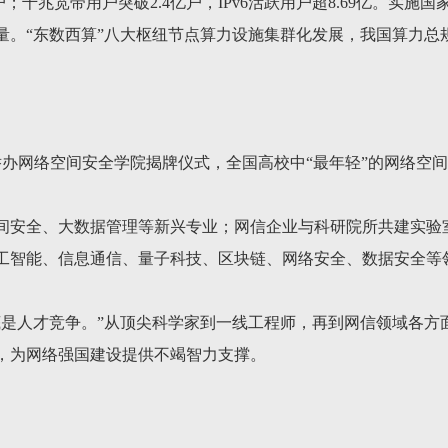
亿户；千兆宽带用户突破2.4亿户，IPv6活跃用户超8.69亿。实
量。“东数西算”八大枢纽节点算力设施集群化发展，我国算力总
举办网络空间安全学院揭牌仪式，全国高校中“最年轻”的网络空
间安全、大数据管理等新兴专业；网信企业与科研院所共建实验
工智能、信息通信、量子科技、区块链、网络安全、数据安全等
底是人才竞争。”从顶尖科学家到一线工程师，再到网信领域各方
，为网络强国建设提供不竭智力支撑。