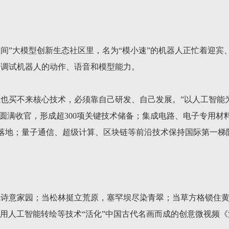
间”大模型创新生态社区里，名为“模小速”的机器人正忙着迎宾
复调试机器人的动作、语音和模型能力。
钱也买不来核心技术，必须靠自己研发、自己发展。”以人工智能
验圆满收官，形成超300项关键技术储备；集成电路、电子专用材
落地；量子通信、超级计算、区块链等前沿技术保持国际第一梯
诗意家园；当松林挺立荒原，塞罕坝尽染青翠；当草方格锁住黄沙
，运用人工智能转绘等技术“活化”中国古代名画而成的创意微视频