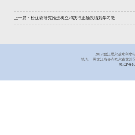
上一篇：
松辽委研究推进树立和践行正确政绩观学习教育工作
2019 嫩江尼尔基水利
地 址：黑龙江省齐齐哈尔市龙沙区
黑ICP备16