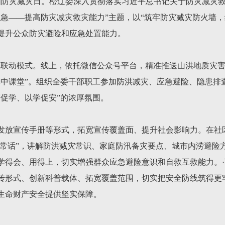
8个全国防灾减灾日。松辽委深入贯彻落实习近平总书记关于防灾减
应急——提高防灾减灾救灾能力”主题，以“筑牢防灾减灾防火墙，
提升公众防灾避险和应急处置能力。
”双联动模式。线上，依托微信公众号平台，精准推送山洪地质灾
掌中课堂”。组织全委干部职工参加防洪减灾、应急避险、隐患排
赛促学、以学促安”的浓厚氛围。
发放宣传手册等形式，拓宽宣传覆盖面、提升社会影响力。在社
“家常话”，讲解防洪减灾常识、家庭防汛备灾要点、城市内涝避险
学得会、用得上，切实增强群众应急避险意识和自救互救能力。
传形式、创新科普载体、拓宽覆盖范围，切实把安全防线筑得更
生命财产安全提供坚实保障。