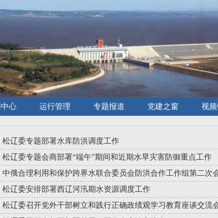
闻中心
运行管理
专题报道
党建之窗
视频
松辽委专题部署水库防洪调度工作
松辽委专题会商部署“端午”期间和近期水旱灾害防御重点工作
中俄合理利用和保护跨界水联合委员会防洪合作工作组第二次
松辽委安排部署西辽河汛期水资源调度工作
松辽委召开党外干部树立和践行正确政绩观学习教育座谈交流