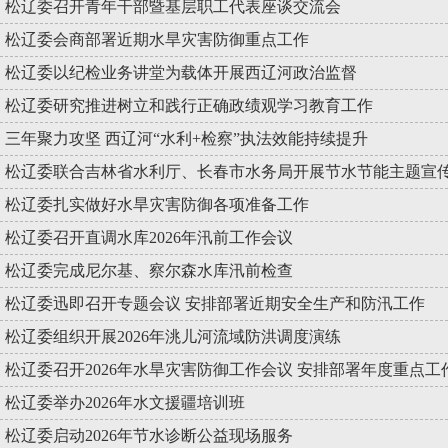
松辽委召开青年干部暨基层职工代表座谈交流会
松辽委会商部署近期水旱灾害防御重点工作
松辽委以纪检业务讲堂为载体开展西辽河政治监督
松辽委研究推进树立和践行正确政绩观学习教育工作
三年聚力攻坚 西辽河“水利+检察”执法效能持续提升
松辽委联合吉林省水利厅、长春市水务局开展节水节能主题宣
松辽委扎实做好水旱灾害防御各项准备工作
松辽委召开直调水库2026年汛前工作会议
松辽委完成尼尔基、察尔森水库汛前检查
松辽委迅即召开专题会议 安排部署近期安全生产和防汛工作
松辽委组织开展2026年洮儿河流域防洪调度演练
松辽委召开2026年水旱灾害防御工作会议 安排部署年度重点工
松辽委举办2026年水文援疆培训班
松辽委启动2026年节水诊断公益现场服务