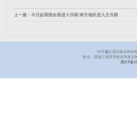
上一篇：
今日起我国全面进入汛期 南方地区进入主汛期 水利部扎实做好水旱灾害防范应对工作
2019 嫩江尼尔基水利
地 址：黑龙江省齐齐哈尔市龙沙区
黑ICP备16