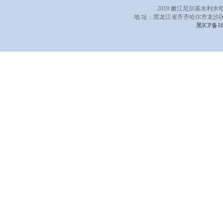
2019 嫩江尼尔基水利
地 址：黑龙江省齐齐哈尔市龙沙区
黑ICP备16