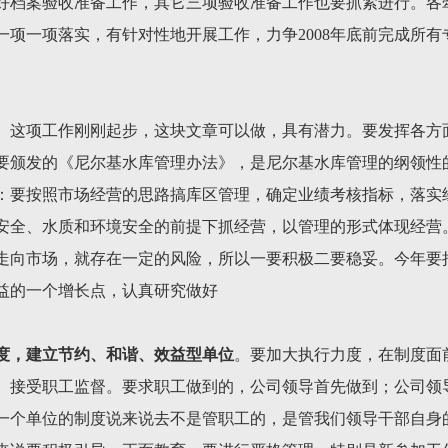
好档案验收准备工作，其它三项验收准备工作也要抓紧进行。各
项一项落实，有针对性地开展工作，力争2008年底前完成所有专
。这项工作刚刚起步，这块文章可以做，具有潜力。要发挥各方
要颁发的《尼尔基水库管理办法》，是尼尔基水库管理的纲领性
：要按照市场经营的思路搞库区管理，确定业绩考核指标，落实
安全、水质和环境安全的前提下抓经营，以管理的形式体现经营
走向市场，就存在一定的风险，所以一要积极二要稳妥。今年要
益的一个增长点，认真研究做好
度，建立节约、和谐、效益型单位
。要加大执行力度，在制度面
、接受职工监督。要求职工做到的，公司领导首先做到；公司领
一个单位的制度说来说去不是管职工的，是管我们领导干部自身