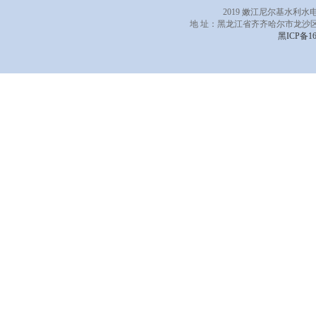
2019 嫩江尼尔基水利
地 址：黑龙江省齐齐哈尔市龙沙区
黑ICP备16